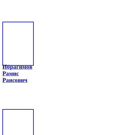
Ибрагимов
Рамис
Раисович