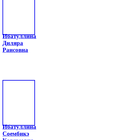
Ибатуллина
Диляра
Раисовна
Ибатуллина
Соембикэ