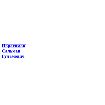
Ибрагимов
Сальман
Гуламович