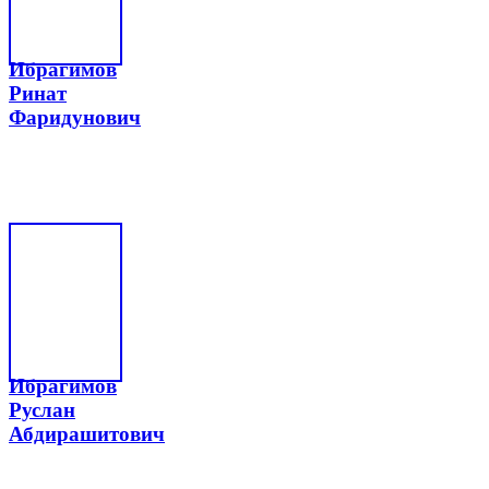
Ибрагимов
Ринат
Фаридунович
Ибрагимов
Руслан
Абдирашитович