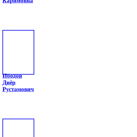
Каримовна
Ибодов
Диёр
Рустамович