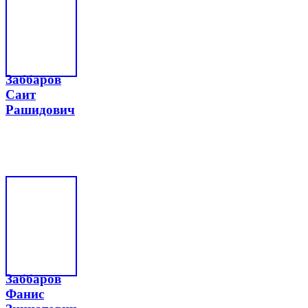
Заббаров
Саит
Рашидович
Заббаров
Фанис