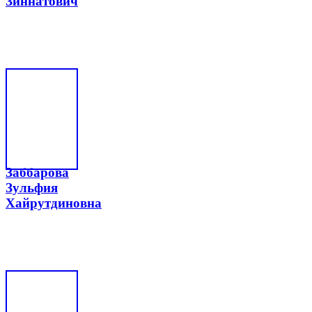
Зиннатович
Заббарова
Зульфия
Хайрутдиновна