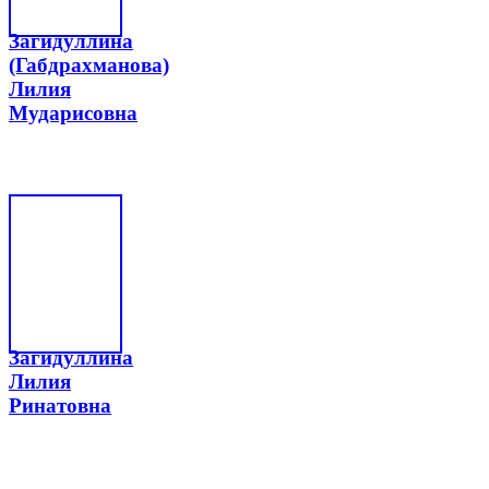
Загидуллина
(Габдрахманова)
Лилия
Мударисовна
Загидуллина
Лилия
Ринатовна