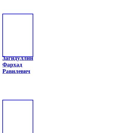
Загидуллин
Фархад
Равилевич