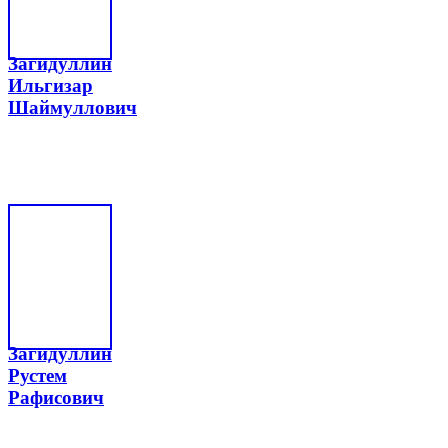
Загидуллин
Ильгизар
Шаймуллович
Загидуллин
Рустем
Рафисович