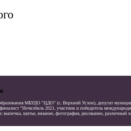
ого
а
 образования МБУДО "ЦДО" (с. Верхний Услон), депутат муницип
финалист "Нечкэбиль 2021, участник и победитель международн
: выпечка, шитье, вязание, фотография, рисование, различный х