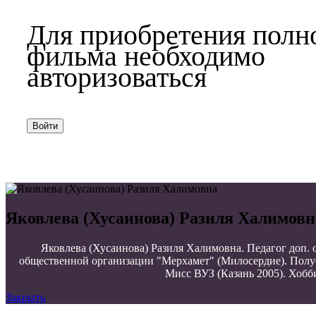
Для приобретения полн
фильма необходимо
авторизоваться
Войти
Яковлева (Хусаинова) Разиля Халимовн
Яковлева (Хусаинова) Разиля Халимовна. Педагог доп.
общественной организации "Мерхамет" (Милосердие). Полу
Мисс ВУЗ (Казань 2005). Хобби
Закрыть