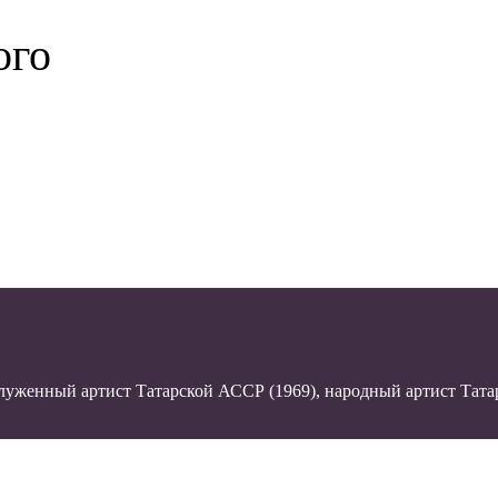
ого
аслуженный артист Татарской АССР (1969), народный артист Тат