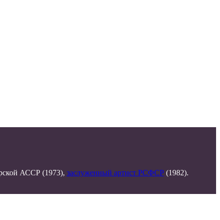
арской АССР (1973),
заслуженный артист РСФСР
(1982).