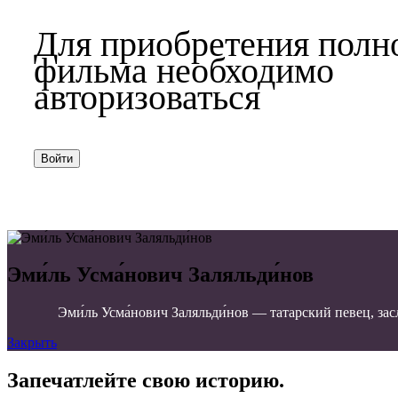
Для приобретения полн
фильма необходимо
авторизоваться
Войти
Эми́ль Усма́нович Заляльди́нов
Эми́ль Усма́нович Заляльди́нов — татарский певец, з
Закрыть
Запечатлейте свою историю.