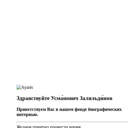
Здравствуйте Усма́нович Заляльди́нов
Приветствуем Вас в нашем фонде биографических
интервью.
Желаем приятно провести время.