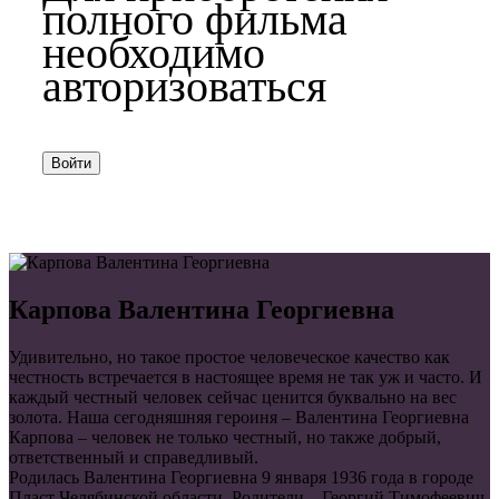
полного фильма
необходимо
авторизоваться
Войти
Карпова Валентина Георгиевна
Удивительно, но такое простое человеческое качество как
честность встречается в настоящее время не так уж и часто. И
каждый честный человек сейчас ценится буквально на вес
золота. Наша сегодняшняя героиня – Валентина Георгиевна
Карпова – человек не только честный, но также добрый,
ответственный и справедливый.
Родилась Валентина Георгиевна 9 января 1936 года в городе
Пласт Челябинской области. Родители – Георгий Тимофеевич