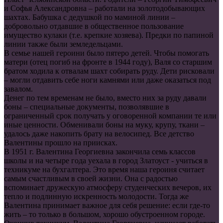
и Софья Александровна – работали на золотодобывающих
шахтах. Бабушка с дедушкой по маминой линии –
добровольно отдавшие в общественное пользование
имущество кулаки (т.е. крепкие хозяева). Предки по папиной
линии также были земледельцами.
В семье нашей героини было пятеро детей. Чтобы помогать
матери (отец погиб на фронте в 1944 году), Валя со старшим
братом ходила к отвалам шахт собирать руду. Дети рисковали
– могли отдавить себе ноги камнями или даже оказаться под
завалом.
Денег по тем временам не было, вместо них за руду давали
боны – специальные документы, позволявшие в
ограниченный срок получать у оговоренной компании те или
иные ценности. Обменивали боны на муку, крупу, ткани –
удалось даже накопить брату на велосипед. Все детство
Валентины прошло на приисках.
В 1951 г. Валентина Георгиевна закончила семь классов
школы и на четыре года уехала в город Златоуст - учиться в
техникуме на бухгалтера. Это время наша героиня считает
самым счастливым в своей жизни. Она с радостью
вспоминает дружескую атмосферу студенческих вечеров, их
тепло и подлинную искренность молодости. Тогда же
Валентина принимает важное для себя решение: если где-то
жить – то только в большом, хорошо обустроенном городе.