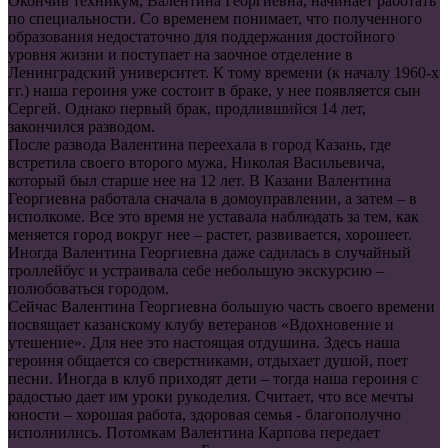
Окончив техникум, Валентина Георгиевна, начинает работать
по специальности. Со временем понимает, что полученного
образования недостаточно для поддержания достойного
уровня жизни и поступает на заочное отделение в
Ленинградский университет. К тому времени (к началу 1960-х
гг.) наша героиня уже состоит в браке, у нее появляется сын
Сергей. Однако первый брак, продлившийся 14 лет,
закончился разводом.
После развода Валентина переехала в город Казань, где
встретила своего второго мужа, Николая Васильевича,
который был старше нее на 12 лет. В Казани Валентина
Георгиевна работала сначала в домоуправлении, а затем – в
исполкоме. Все это время не уставала наблюдать за тем, как
меняется город вокруг нее – растет, развивается, хорошеет.
Иногда Валентина Георгиевна даже садилась в случайный
троллейбус и устраивала себе небольшую экскурсию –
полюбоваться городом.
Сейчас Валентина Георгиевна большую часть своего времени
посвящает казанскому клубу ветеранов «Вдохновение и
утешение». Для нее это настоящая отдушина. Здесь наша
героиня общается со сверстниками, отдыхает душой, поет
песни. Иногда в клуб приходят дети – тогда наша героиня с
радостью дает им уроки рукоделия. Считает, что все мечты
юности – хорошая работа, здоровая семья - благополучно
исполнились. Потомкам Валентина Карпова передает