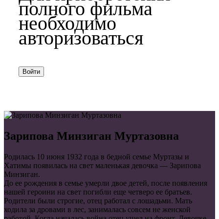
полного фильма
необходимо
авторизоваться
Войти
Зарипова Минзиган Муртазовна
Родилась 10 июня 1932 года в бедной семье Муртазы и
Хатимы появилась на свет маленькая девочка — Зарипова
Минзиган.
До ее рождения в семье умерли двое детей, после появления
нашей героини на свет погибли еще четверо ее братьев.
Родители были строгие, отец работал с лошадьми. Мать
ходила за дровами в лес, занималась совсем не женской
работой. Когда началась война отец ушел на фронт. Девочке