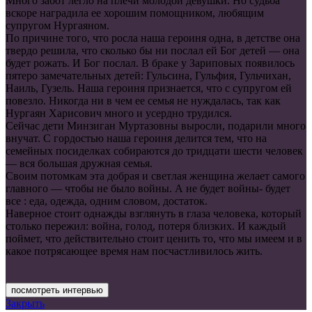
Много забот легло на плечи молодой девушки. Но судьба
вскоре наградила ее хорошим помощником, любящим
супругом Нургаяном.
По причине того, что росла наша героиня одна, в детстве она
твердо решила, что сколько бы ни послал ей Бог детей — она
будет рожать. И Бог послал. В браке у Зариповых появилось
пятеро замечательных детей: Гульсина, Гульфия, Гульчихан,
Наиль, Гузель. Наша героиня признается, что с супругом ей
повезло. Никогда ни в чем ее семья не нуждалась, так как
Нургаян Харисович много и усердно трудился.
Сейчас дети Минзиган Муртазовны выросли, подарили много
внучат. С гордостью наша героиня делится тем, что на
семейных посиделках собираются до тридцати шести человек
— вся большая дружная семья.
Своим потомкам эта добрая и светлая женщина желает самого
главного — чтобы не было войны. А не будет войны- будет
все : еда, одежда, одним словом, достаток.
Наверное стоит однажды взглянуть в глаза человека, который
столько пережил: война, голод, потеря близких. И каждый
поймет, что действительно стоит ценить то, что мы имеем и в
какое потрясающее время нам посчастливилось жить.
посмотреть интервью
Закрыть