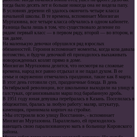
тогда было десять лет и больше никогда она не видела папу.
В условиях деревни ей удалось окончить четыре класса
начальной школы. В те времена, вспоминает Минзиган
Муртазовна, все четыре класса обучались в одном кабинете.
Разница была лишь в том, что существовало деление по
рядам: первый класс — в первом ряду, второй — во втором, и
так далее.
На маленькую девочки обрушился ряд взрослых
обязанностей. Героиня вспоминает моменты, когда коза давала
потомство, и будучи девочкой ей приходилось выхаживать
новорожденных козлят прямо в доме.
Минзиган Муртазовна делится, что несмотря на сложные
времена, народ все равно отдыхал и не падал духом. В ее
семье и окружении отмечались праздники, такие как 8 марта.
В этот день готовили суп, праздничные блюда. В день
Октябрьской революции, все школьники выходили на улицу в
галстуках, организовывали марш под барабанную дробь.
В 1951 году юная девушка перебралась в Казань. Поселилась в
общежитии, бралась за любую работу: маляр, штукатур,
каменщик, принимала кирпич на стройке.
«Мы отстроили всю улицу Восстания», - вспоминает
Минзиган Муртазовна. Параллельно, ей приходилось
навещать свою парализованную мать в больнице Кировского
района.